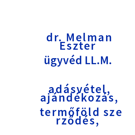
dr. Melman
Eszter
ügyvéd LL.M.
adásvétel,
ajándékozás,
termőföld
sze
rződés,