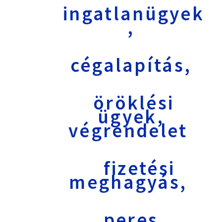
ingatlanügyek
,
cégalapítás,
öröklési
ügyek,
végrendelet
fizetési
meghagyás,
peres